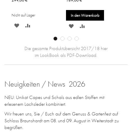
Nicht auf Lager
Nicht
In den Warenkorb
ZUR
ZUR
ZUR
ZUR
WUNSCHLISTE
VERGLEICHSLISTE
SLISTE
WUNSCHLISTE
VERGLEICHSLISTE
HINZUFÜGEN
HINZUFÜGEN
EN
HINZUFÜGEN
HINZUFÜGEN
Die gesamte Produktübersicht 2017/18 hier
im LookBook als PDF-Download.
Neuigkeiten / News 2026
NEU: Unikat Capes und Schals aus edlen Stoffen mit
erlesenem Lachsleder kombiniert.
Wir freuen uns, Sie / Euch auf dem Genuss & Gartenfest auf
Schloss Braunshardt am 08. und 09. August in Weiterstadt zu
begrüßen.