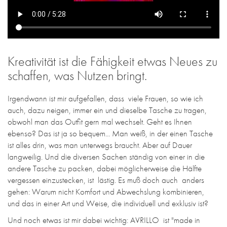
Kreativität ist die Fähigkeit etwas Neues zu
schaffen, was Nutzen bringt.
Irgendwann ist mir aufgefallen, dass viele Frauen, so wie ich
auch, dazu neigen, immer ein und dieselbe Tasche zu tragen,
obwohl man das Outfit gern mal wechselt. Geht es Ihnen
ebenso? Das ist ja so bequem... Man weiß, in der einen Tasche
ist alles drin, was man unterwegs braucht. Aber auf Dauer
langweilig. Und die diversen Sachen ständig von einer in die
andere Tasche zu packen, dabei möglicherweise die Hälfte
vergessen einzustecken, ist lästig. Es muß doch auch anders
gehen: Warum nicht Komfort und Abwechslung kombinieren,
und das in einer Art und Weise, die individuell und exklusiv ist?
Und noch etwas ist mir dabei wichtig: AVRILLO ist "made in