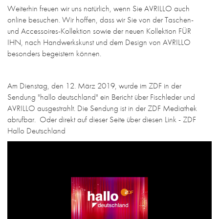
Weiterhin freuen wir uns natürlich, wenn Sie AVRILLO auch
online besuchen.
Wir hoffen, dass wir Sie von der Taschen-
und Accessoires-Kollektion sowie der neuen Kollektion FÜR
IHN, nach Handwerkskunst und dem Design von AVRILLO
besonders begeistern können.
Am Dienstag, den 12. März 2019, wurde im ZDF in der
Sendung "hallo deutschland" ein Bericht über Fischleder und
AVRILLO ausgestrahlt. Die Sendung ist in der ZDF Mediathek
abrufbar. Oder direkt auf dieser Seite über diesen Link - ZDF
Hallo Deutschland