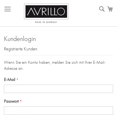
Direkt
Such
M
zum
Inhalt
Kundenlogin
Registrierte Kunden
Wenn Sie ein Konto haben, melden Sie sich mit Ihrer E-Mail-
Adresse an.
E-Mail
Passwort