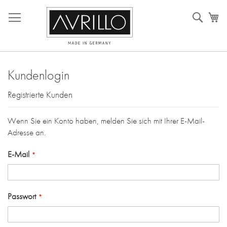
Direkt
Such
M
zum
Inhalt
Kundenlogin
Registrierte Kunden
Wenn Sie ein Konto haben, melden Sie sich mit Ihrer E-Mail-
Adresse an.
E-Mail
Passwort