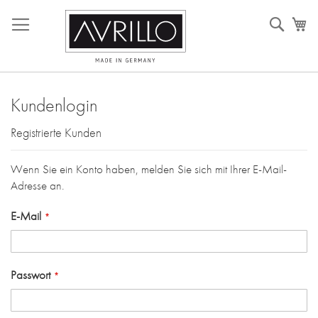
Direkt
Such
M
zum
Inhalt
Kundenlogin
Registrierte Kunden
Wenn Sie ein Konto haben, melden Sie sich mit Ihrer E-Mail-
Adresse an.
E-Mail
Passwort